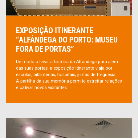
EXPOSIÇÃO ITINERANTE
“ALFÂNDEGA DO PORTO: MUSEU
FORA DE PORTAS”
De modo a levar a história da Alfândega para além
das suas portas, a exposição itinerante viaja por
escolas, bibliotecas, hospitais, juntas de freguesia…
A partilha da sua memória permite estreitar relações
e cativar novos visitantes.