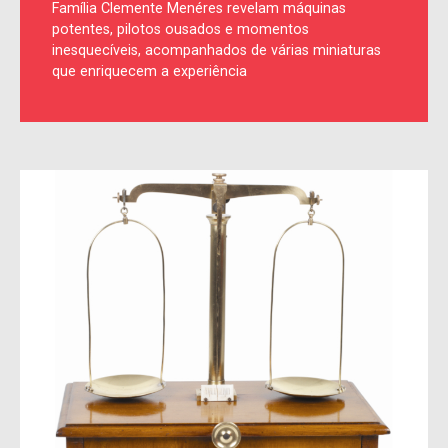
Família Clemente Menéres revelam máquinas
potentes, pilotos ousados e momentos
inesquecíveis, acompanhados de várias miniaturas
que enriquecem a experiência