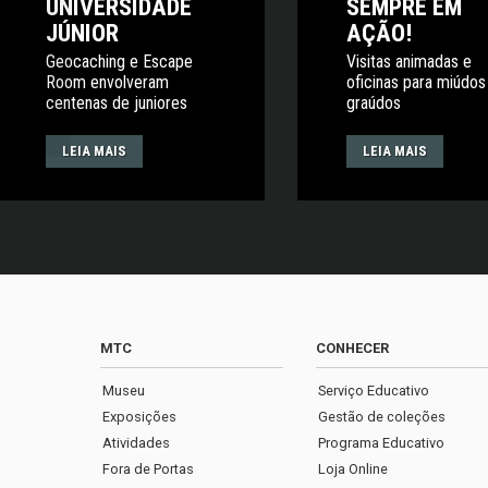
UNIVERSIDADE
SEMPRE EM
JÚNIOR
AÇÃO!
Geocaching e Escape
Visitas animadas e
Room envolveram
oficinas para miúdos
centenas de juniores
graúdos
LEIA MAIS
LEIA MAIS
MTC
CONHECER
Museu
Serviço Educativo
Exposições
Gestão de coleções
Atividades
Programa Educativo
Fora de Portas
Loja Online