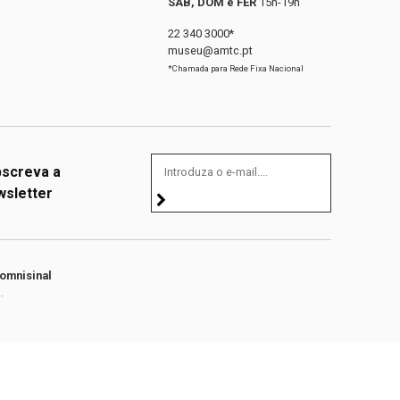
SÁB, DOM e FER
15h-19h
22 340 3000*
museu@amtc.pt
*Chamada para Rede Fixa Nacional
screva a
sletter
omnisinal
.