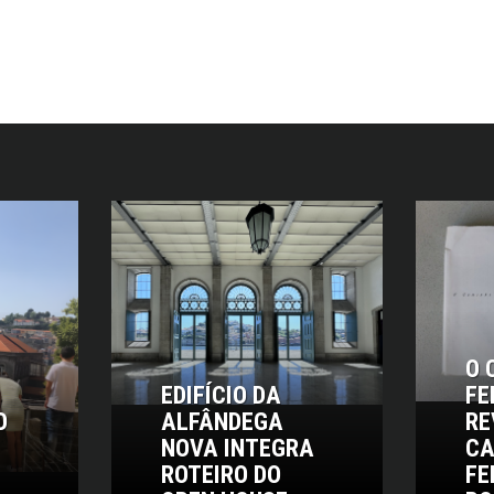
O 
EDIFÍCIO DA
FE
O
ALFÂNDEGA
RE
NOVA INTEGRA
CA
ROTEIRO DO
FE