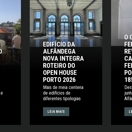
O 
EDIFÍCIO DA
FE
O
ALFÂNDEGA
RE
NOVA INTEGRA
CA
ROTEIRO DO
FE
OPEN HOUSE
PO
PORTO 2026
18
Mais de meia centena
Des
 e
de edifícios de
junh
diferentes tipologias
Alf
LEIA MAIS
L