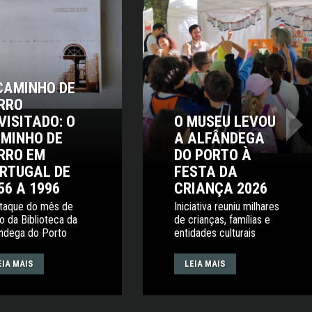
CAMINHO DE
RRO
VISITADO: O
O MUSEU LEVOU
›
MINHO DE
A ALFÂNDEGA
RRO EM
DO PORTO À
RTUGAL DE
FESTA DA
56 A 1996
CRIANÇA 2026
taque do mês de
Iniciativa reuniu milhares
o da Biblioteca da
de crianças, famílias e
ândega do Porto
entidades culturais
EIA MAIS
LEIA MAIS