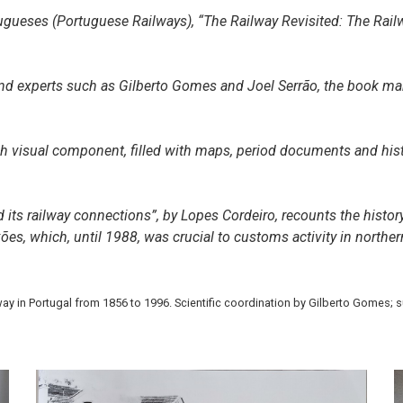
ueses (Portuguese Railways), “The Railway Revisited: The Railw
d experts such as Gilberto Gomes and Joel Serrão, the book mark
ich visual component, filled with maps, period documents and his
d its railway connections”, by Lopes Cordeiro, recounts the history
, which, until 1988, was crucial to customs activity in northern 
way in Portugal from 1856 to 1996. Scientific coordination by Gilberto Gomes;